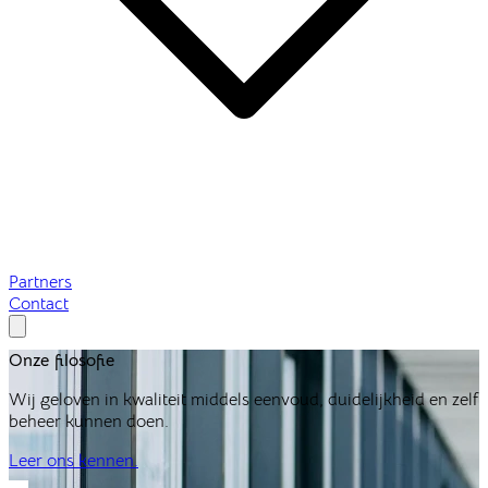
Partners
Contact
Onze
filosofie
Wij geloven in kwaliteit middels eenvoud, duidelijkheid en zelf
beheer kunnen doen.
Leer ons kennen.