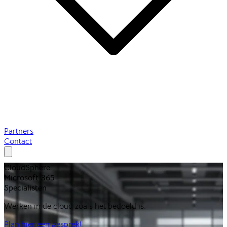
Partners
Contact
CloudSphere
Microsoft 365
Specialisten
Werken in de cloud zoals het bedoeld is.
Plan hier een gesprek!