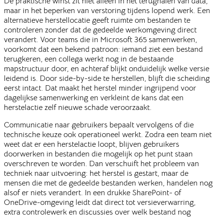
De praktische winst zit niet alleen in het terughalen van data,
maar in het beperken van verstoring tijdens lopend werk. Een
alternatieve herstellocatie geeft ruimte om bestanden te
controleren zonder dat de gedeelde werkomgeving direct
verandert. Voor teams die in Microsoft 365 samenwerken,
voorkomt dat een bekend patroon: iemand ziet een bestand
terugkeren, een collega werkt nog in de bestaande
mapstructuur door, en achteraf blijkt onduidelijk welke versie
leidend is. Door side-by-side te herstellen, blijft die scheiding
eerst intact. Dat maakt het herstel minder ingrijpend voor
dagelijkse samenwerking en verkleint de kans dat een
herstelactie zelf nieuwe schade veroorzaakt.
Communicatie naar gebruikers bepaalt vervolgens of die
technische keuze ook operationeel werkt. Zodra een team niet
weet dat er een herstelactie loopt, blijven gebruikers
doorwerken in bestanden die mogelijk op het punt staan
overschreven te worden. Dan verschuift het probleem van
techniek naar uitvoering: het herstel is gestart, maar de
mensen die met de gedeelde bestanden werken, handelen nog
alsof er niets verandert. In een drukke SharePoint- of
OneDrive-omgeving leidt dat direct tot versieverwarring,
extra controlewerk en discussies over welk bestand nog