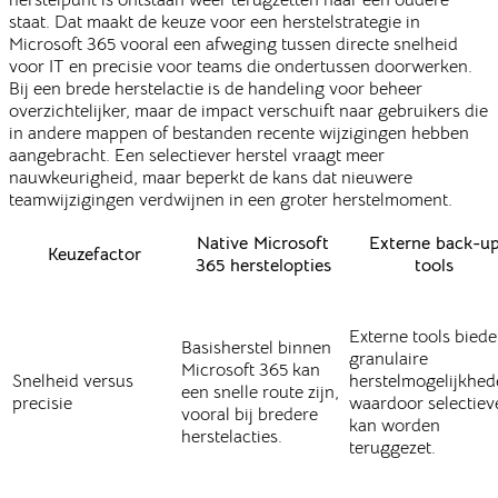
herstelpunt is ontstaan weer terugzetten naar een oudere
staat. Dat maakt de keuze voor een herstelstrategie in
Microsoft 365 vooral een afweging tussen directe snelheid
voor IT en precisie voor teams die ondertussen doorwerken.
Bij een brede herstelactie is de handeling voor beheer
overzichtelijker, maar de impact verschuift naar gebruikers die
in andere mappen of bestanden recente wijzigingen hebben
aangebracht. Een selectiever herstel vraagt meer
nauwkeurigheid, maar beperkt de kans dat nieuwere
teamwijzigingen verdwijnen in een groter herstelmoment.
Native Microsoft
Externe back-u
Keuzefactor
365 herstelopties
tools
Externe tools bied
Basisherstel binnen
granulaire
Microsoft 365 kan
Snelheid versus
herstelmogelijkhed
een snelle route zijn,
precisie
waardoor selectiev
vooral bij bredere
kan worden
herstelacties.
teruggezet.