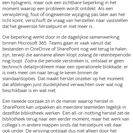
een tijdsgrens, maar ook een zichtbare beperking in het
moment waarop een probleem wordt ontdekt. Als een
verwijdering, fout of ongewenste wijziging pas later aan het
licht komt, verschuift de vraag van herstellen naar vaststellen
dat het gewenste herstelpunt er niet meer is.
Die beperking werkt door in de dagelijkse samenwerking
binnen Microsoft 365. Teams gaan er vaak vanuit dat
bestanden in OneDrive of SharePoint nog wel terug te halen
zijn, terwijl die aanname alleen klopt zolang de retentieperiode
nog loopt. Zodra die periode verstreken is, ontstaat er geen
technisch detailprobleem maar een operationele blokkade: er
is niets meer om naar terug te keren binnen de
standaardopties. Dat maakt herstel onzeker op het moment
dat afdelingen juist duidelijkheid verwachten over wat nog
beschikbaar is en wat niet.
Een tweede oorzaak zit in de manier waarop herstel in
SharePoint kan uitpakken als meerdere teamleden tegelijk in
dezelfde bibliotheek werken. Een all-or-nothing herstel zet de
bibliotheek terug naar een eerder moment, maar het werk van
collega’s in andere mappen sinds dat herstelpunt valt daar
ook onder. De wrijving ontstaat dus niet alleen door het