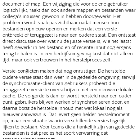
document of map. Een wijziging die voor de ene gebruiker
logisch lijkt, raakt dan ook andere mappen en bestanden waar
collega’s intussen gewoon in hebben doorgewerkt. Het
probleem wordt vaak pas zichtbaar nadat mensen hun
bestanden opnieuw openen en merken dat een versie
ontbreekt of teruggezet is naar een oudere staat. Dan ontstaat
direct discussie over wat nu de juiste versie is, wie het laatst
heeft gewerkt in het bestand en of recente input nog ergens
terug te halen is. In een bedrijfsomgeving kost dat niet alleen
tijd, maar ook vertrouwen in het herstelproces zelf.
Versie-conflicten maken dat nog onrustiger. De herstelde
oudere versie staat dan weer in de gedeelde omgeving, terwijl
de synchronisatie-client van gebruikers probeert die
teruggezette versie te overschrijven met een nieuwere lokale
cache. De volgorde is dan: er wordt hersteld naar een ouder
punt, gebruikers blijven werken of synchroniseren door, en
daarna botst de herstelde inhoud met wat lokaal nog als
nieuwer aanwezig is. Dat levert geen helder herstelmoment
op, maar een situatie waarin verschillende versies tegelijk
lijken te bestaan. Voor teams die afhankelijk zijn van gedeelde
bestanden is dat precies het soort verwarring dat